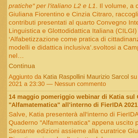
pratiche" per l'italiano L2 e L1
. Il volume, a
Giuliana Fiorentino e Cinzia Citraro, raccogl
contributi presentati al quarto Convegno Int
Linguistica e Glottodidattica Italiana (CILGI) 
‘Alfabetizzazione come pratica di cittadinanz
modelli e didattica inclusiva’.svoltosi a C
nel…
Continua
Aggiunto da
Katia Raspollini Maurizio Sarcol
su
2021 a 23:30 — Nessun commento
14 maggio pomeriggio webinar di Katia sul
"Alfamatematica" all'interno di FierIDA 2021
Salve, Katia presenterà all'interno di FierID
Quaderno "Alfamatematica" appena uscito p
Sestante edizioni assieme alla curatrice Giu