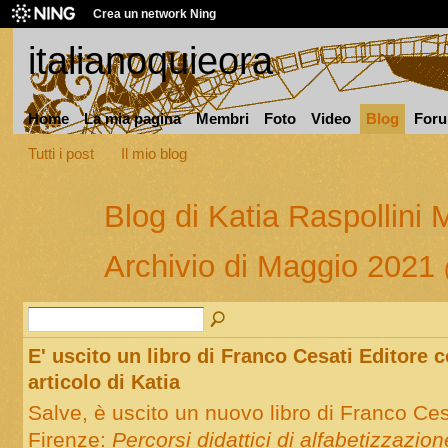
Crea un network Ning
italianoquieora
Home
La mia pagina
Membri
Foto
Video
Blog
For
Tutti i post
Il mio blog
Blog di Katia Raspollini 
Archivio di Maggio 2021
E' uscito un libro di Franco Cesati Editore 
articolo di Katia
Salve, è uscito un nuovo libro di Franco Ces
Firenze:
Percorsi didattici di alfabetizzazio