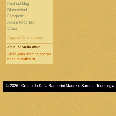
Post sul blog
Discussioni
Fotografie
Album fotografici
Video
Apps del Stella Abud
Amici di Stella Abud
Stella Abud non ha ancora
nessun amico su .
© 2026 Creato da
Katia Raspollini Maurizio Sarcol
. Tecnologia