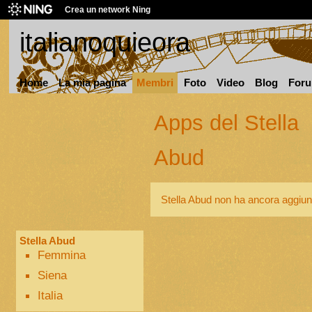
Crea un network Ning
italianoquieora
Home
La mia pagina
Membri
Foto
Video
Blog
For
Apps del Stella
Abud
Stella Abud non ha ancora aggiun
Stella Abud
Femmina
Siena
Italia