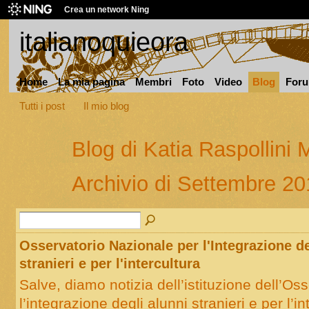
Crea un network Ning
italianoquieora
Home
La mia pagina
Membri
Foto
Video
Blog
For
Tutti i post
Il mio blog
Blog di Katia Raspollini 
Archivio di Settembre 2
Osservatorio Nazionale per l'Integrazione de
stranieri e per l'intercultura
Salve, diamo notizia dell’istituzione dell’Os
l’integrazione degli alunni stranieri e per l’in