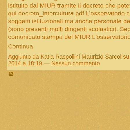
istituito dal MIUR tramite il decreto che pot
qui
decreto_intercultura.pdf
L’osservatorio
soggetti istituzionali ma anche personale de
(sono presenti molti dirigenti scolastici). Se
comunicato stampa del MIUR L’osservator
Continua
Aggiunto da
Katia Raspollini Maurizio Sarcol
su
2014 a 18:19 — Nessun commento