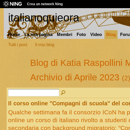
Crea un network Ning
italianoquieora
Home
La mia pagina
Membri
Foto
Video
Blog
For
Tutti i post
Il mio blog
Blog di Katia Raspollini 
Archivio di Aprile 2023
(2
Il corso online "Compagni di scuola" del c
Qualche settimana fa il consorzio ICoN ha p
online un corso di italiano rivolto a studenti 
secondaria con background migratorio: "Co