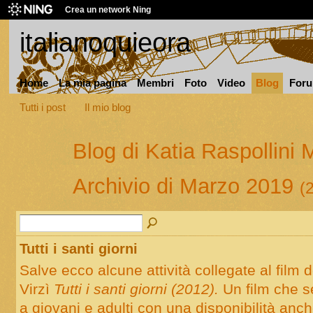
Crea un network Ning
italianoquieora
Home
La mia pagina
Membri
Foto
Video
Blog
For
Tutti i post
Il mio blog
Blog di Katia Raspollini 
Archivio di Marzo 2019
(2
Tutti i santi giorni
Salve ecco alcune attività collegate al film d
Virzì
Tutti i santi giorni (2012).
Un film che s
a giovani e adulti con una disponibilità anc