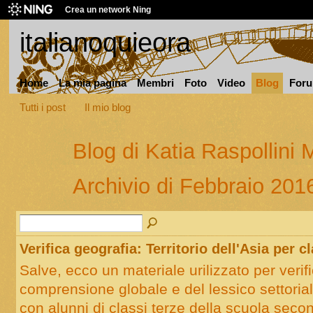
Crea un network Ning
italianoquieora
Home
La mia pagina
Membri
Foto
Video
Blog
For
Tutti i post
Il mio blog
Blog di Katia Raspollini 
Archivio di Febbraio 20
Verifica geografia: Territorio dell'Asia per cl
Salve, ecco un materiale urilizzato per verifi
comprensione globale e del lessico settoriale
con alunni di classi terze della scuola secon