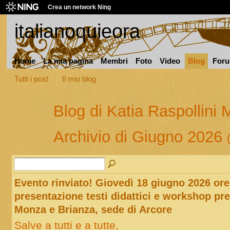
Crea un network Ning
italianoquieora
Home
La mia pagina
Membri
Foto
Video
Blog
For
Tutti i post
Il mio blog
Blog di Katia Raspollini 
Archivio di Giugno 2026
Evento rinviato! Giovedì 18 giugno 2026 ore
presentazione testi didattici e workshop pre
Monza e Brianza, sede di Arcore
Salve a tutti e a tutte,